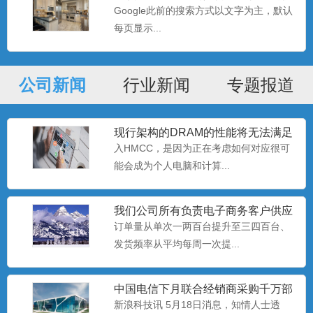
利
Google此前的搜索方式以文字为主，默认
每页显示...
公司新闻
行业新闻
专题报道
现行架构的DRAM的性能将无法满足
处理器的需要
入HMCC，是因为正在考虑如何对应很可
能会成为个人电脑和计算...
我们公司所有负责电子商务客户供应
链的同事
订单量从单次一两百台提升至三四百台、
高速主轴油-5.3
发货频率从平均每周一次提...
...
中国电信下月联合经销商采购千万部
智能手机
新浪科技讯 5月18日消息，知情人士透