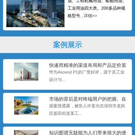
油、工程机械用油、船舶用油、
工业用油四大类。200多品种规
格型号...
详细>>
案例展示
快速而精准的渠道布局和产品定价策
略
华为Ascend P1的广受好评，源于其工业
设计与...
市场的背后是对终端用户的把握。在
移动互联网时代，
据案情透露，被告人许某光在深圳市龙岗
区坂田街道某工...
知识图谱无疑能为人们带来很大的便