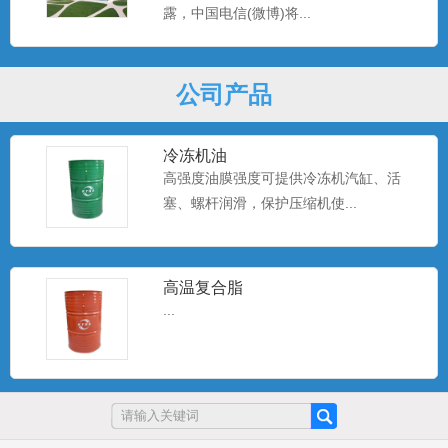
露，中国电信(微博)将...
特级锭子油
...
公司产品
冷冻机油
高强度油膜强度可提供冷冻机汽缸、活
塞、螺杆润滑，保护压缩机使...
高温复合脂
...
抗磨液压油
...